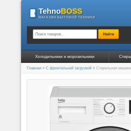
Tehno
BOSS
МАГАЗИН БЫТОВОЙ ТЕХНИКИ
Найти
Холодильники и морозильники
Стира
Главная
>
С фронтальной загрузкой
>
Стиральная маши