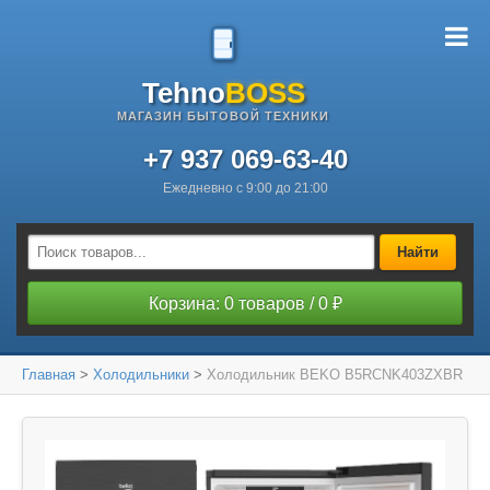
Tehno
BOSS
МАГАЗИН БЫТОВОЙ ТЕХНИКИ
+7 937 069-63-40
Ежедневно с 9:00 до 21:00
Найти
Корзина: 0 товаров / 0 ₽
Главная
>
Холодильники
>
Холодильник BEKO B5RCNK403ZXBR