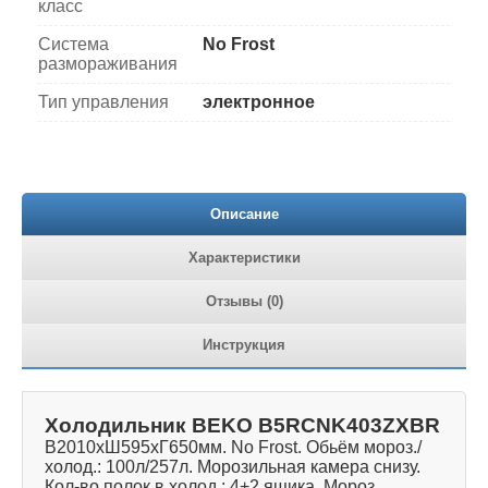
класс
Система
No Frost
размораживания
Тип управления
электронное
Описание
Характеристики
Отзывы (0)
Инструкция
Холодильник BEKO B5RCNK403ZXBR
В2010хШ595хГ650мм. No Frost. Обьём мороз./
холод.: 100л/257л. Морозильная камера снизу.
Кол-во полок в холод.: 4+2 ящика. Мороз.