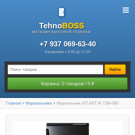
Tehno
BOSS
МАГАЗИН БЫТОВОЙ ТЕХНИКИ
+7 937 069-63-40
Ежедневно с 9:00 до 21:00
Найти
Корзина: 0 товаров / 0 ₽
Главная
>
Морозильники
>
Морозильник ATLANT М 7184-060