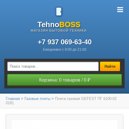
Tehno
BOSS
МАГАЗИН БЫТОВОЙ ТЕХНИКИ
+7 937 069-63-40
Ежедневно с 9:00 до 21:00
Найти
Корзина: 0 товаров / 0 ₽
Главная
>
Газовые плиты
>
Плита газовая GEFEST ПГ 6100-02
0181