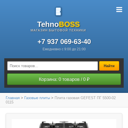
Tehno
BOSS
МАГАЗИН БЫТОВОЙ ТЕХНИКИ
+7 937 069-63-40
Ежедневно с 9:00 до 21:00
Найти
Корзина: 0 товаров / 0 ₽
Главная
>
Газовые плиты
>
Плита газовая GEFEST ПГ 5500-02
0115