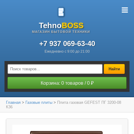
Tehno
BOSS
МАГАЗИН БЫТОВОЙ ТЕХНИКИ
+7 937 069-63-40
Ежедневно с 9:00 до 21:00
Найти
Корзина: 0 товаров / 0 ₽
Главная
>
Газовые плиты
>
Плита газовая GEFEST ПГ 3200-08
К36