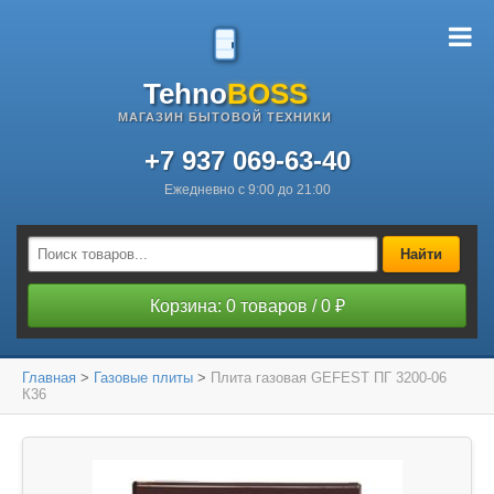
Tehno
BOSS
МАГАЗИН БЫТОВОЙ ТЕХНИКИ
+7 937 069-63-40
Ежедневно с 9:00 до 21:00
Найти
Корзина: 0 товаров / 0 ₽
Главная
>
Газовые плиты
>
Плита газовая GEFEST ПГ 3200-06
К36